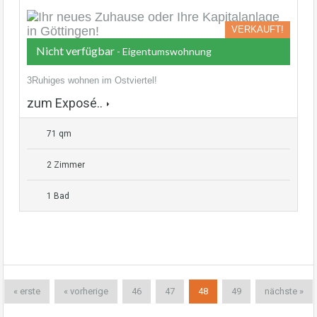
VERKAUFT!
Nicht verfügbar
- Eigentumswohnung
3Ruhiges wohnen im Ostviertel!
zum Exposé..
71 qm
2 Zimmer
1 Bad
« erste
« vorherige
46
47
48
49
nächste »