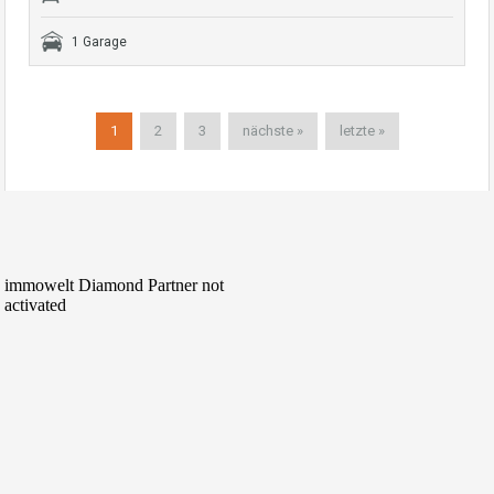
1 Garage
1
2
3
nächste »
letzte »