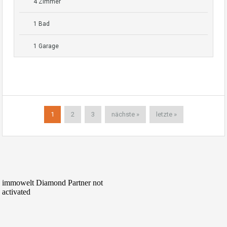
4 Zimmer
1 Bad
1 Garage
1
2
3
nächste »
letzte »