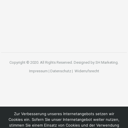
Copyright © 2020. All Rights Reserved. Designed by
SH Marketing.
Impressum
|
Datenschutz
|
Widerrufsrecht
Zur Verbesserung unseres Internetangebots setzen wir
Cookies ein. Sofern Sie unser Internetangebot weiter nutzen,
stimmen Sie einem Einsatz von Cookies und der Verwendung