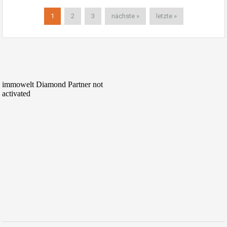
1
2
3
nächste »
letzte »