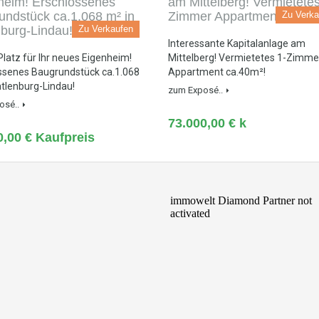
Zu Verka
Zu Verkaufen
Interessante Kapitalanlage am
Platz für Ihr neues Eigenheim!
Mittelberg! Vermietetes 1-Zimme
ssenes Baugrundstück ca.1.068
Appartment ca.40m²!
atlenburg-Lindau!
zum Exposé..
osé..
73.000,00 € k
0,00 € Kaufpreis