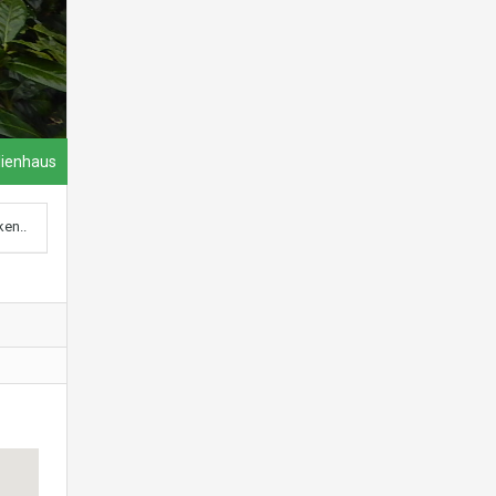
lienhaus
ken..