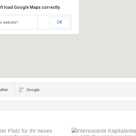
't load Google Maps correctly.
OK
is website?
itter
Google