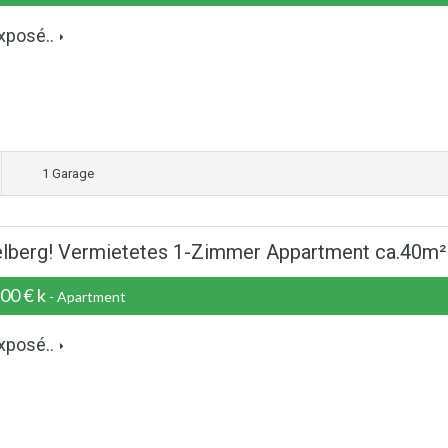
xposé..
1 Garage
telberg! Vermietetes 1-Zimmer Appartment ca.40m²
00 € k
- Apartment
xposé..