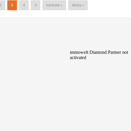
2
3
4
5
nächste »
letzte »