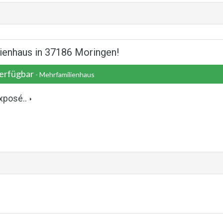
lienhaus in 37186 Moringen!
verfügbar
- Mehrfamilienhaus
xposé..