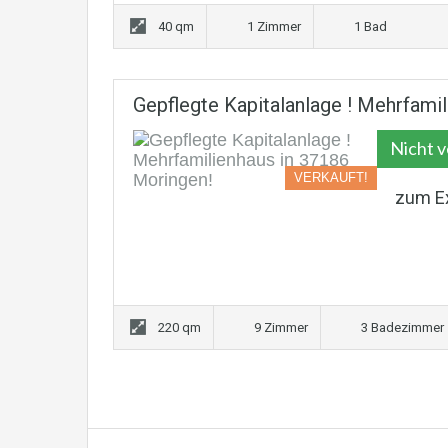
40 qm
1 Zimmer
1 Bad
Gepflegte Kapitalanlage ! Mehrfami
Nicht 
VERKAUFT!
zum E
220 qm
9 Zimmer
3 Badezimmer