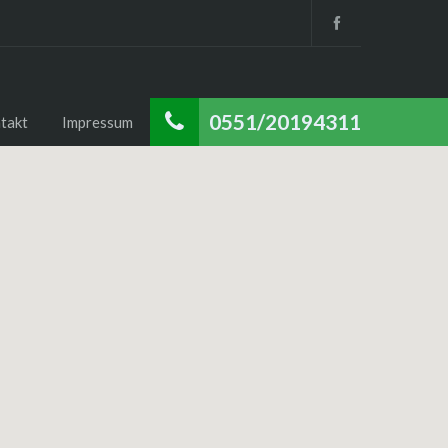
0551/20194311
takt
Impressum