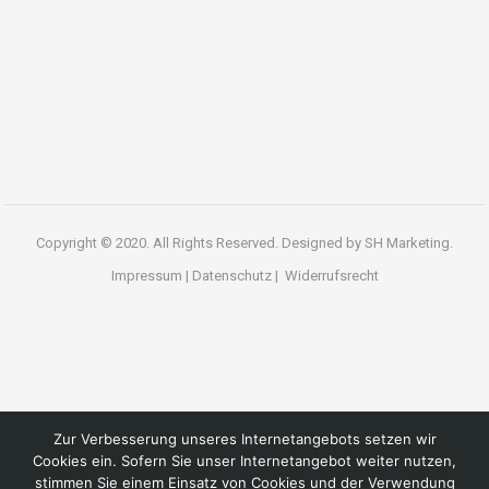
Copyright © 2020. All Rights Reserved. Designed by
SH Marketing.
Impressum
|
Datenschutz
|
Widerrufsrecht
Zur Verbesserung unseres Internetangebots setzen wir
Cookies ein. Sofern Sie unser Internetangebot weiter nutzen,
stimmen Sie einem Einsatz von Cookies und der Verwendung