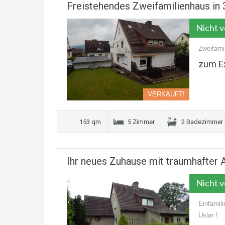
Freistehendes Zweifamilienhaus in 
Nicht 
Zweifami
zum E
VERKAUFT!
153 qm
5 Zimmer
2 Badezimmer
Ihr neues Zuhause mit traumhafter 
Nicht 
Einfamil
Uslar !