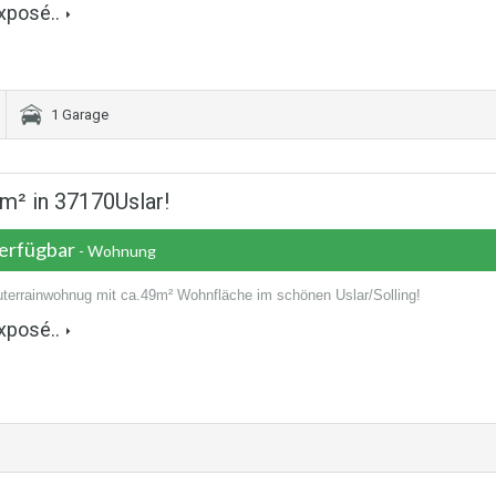
xposé..
1 Garage
m² in 37170Uslar!
verfügbar
- Wohnung
uterrainwohnug mit ca.49m² Wohnfläche im schönen Uslar/Solling!
xposé..