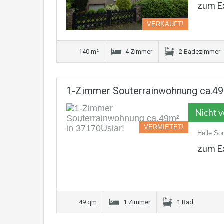
zum E
VERKAUFT!
140 m²
4 Zimmer
2 Badezimmer
1-Zimmer Souterrainwohnung ca.49
Nicht 
VERMIETET!
Helle So
zum E
49 qm
1 Zimmer
1 Bad