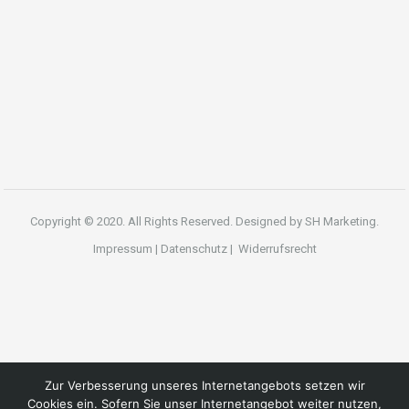
Copyright © 2020. All Rights Reserved. Designed by
SH Marketing.
Impressum
|
Datenschutz
|
Widerrufsrecht
Zur Verbesserung unseres Internetangebots setzen wir
Cookies ein. Sofern Sie unser Internetangebot weiter nutzen,