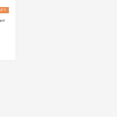
UFT!
en!