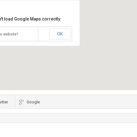
't load Google Maps correctly.
OK
is website?
itter
Google