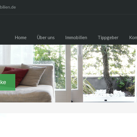
ilien.de
Home
Über uns
Immobilien
Tippgeber
Kon
cke