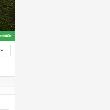
undstück
ken..