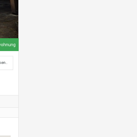
wohnung
ken..