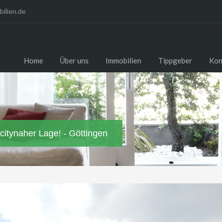
ilien.de
Home
Über uns
Immobilien
Tippgeber
Kon
itynaher Lage! - Göttingen