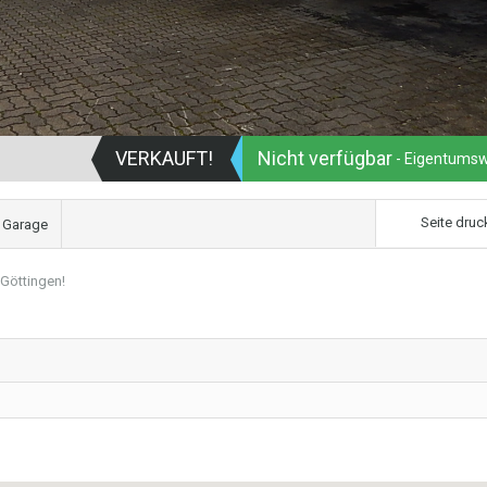
VERKAUFT!
Nicht verfügbar
- Eigentums
Seite druc
 Garage
Göttingen!