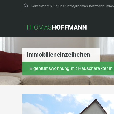
Kontaktieren Sie uns :
info@thomas-hoffmann-immob
Immobilieneinzelheiten
Eigentumswohnung mit Hauscharakter in c