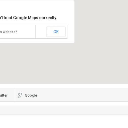
't load Google Maps correctly.
OK
is website?
itter
Google