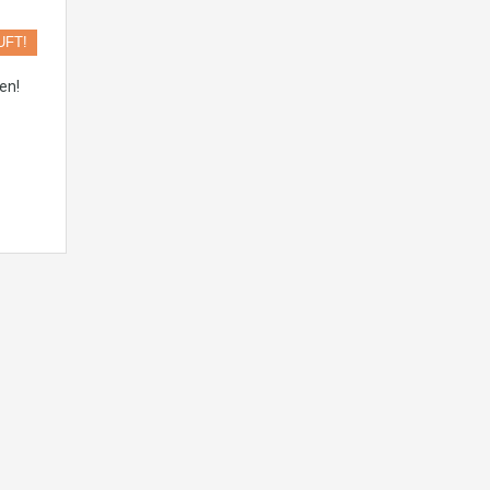
UFT!
en!