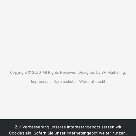
Copyright © 2020. All Rights Reserved. Designed by
SH Marketing.
Impressum
|
Datenschutz
|
Widerrufsrecht
Zur Verbesserung unseres Internetangebots setzen wir
Cookies ein. Sofern Sie unser Internetangebot weiter nutzen,