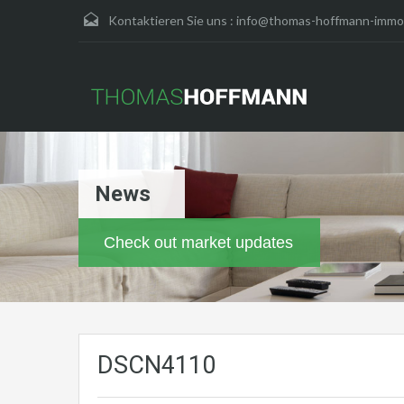
Kontaktieren Sie uns :
info@thomas-hoffmann-immob
News
Check out market updates
DSCN4110