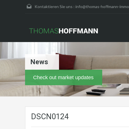
Kontaktieren Sie uns :
info@thomas-hoffmann-immob
News
Check out market updates
DSCN0124