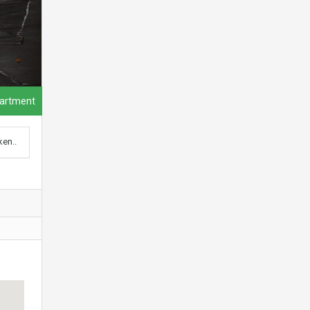
artment
ken..