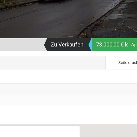
Zu Verkaufen
73.000,00 € k
- Ap
Seite druc