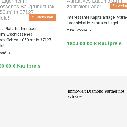
Zu Verka
Zu Verkaufen
Interessante Kapitalanlage! Attra
Ladenlokal in zentraler Lage!
le Platz für Ihr neuen
zum Exposé..
im! Erschlossenes
dstück ca.1.050.m² in 37127
180.000,00 € Kaufpreis
ld!
osé..
00,00 € Kaufpreis