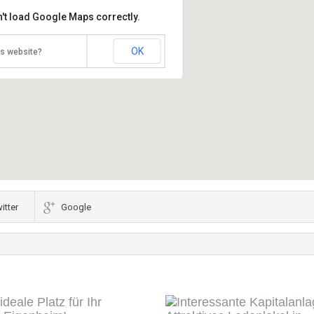
't load Google Maps correctly.
OK
is website?
itter
Google