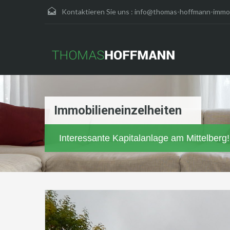
Kontaktieren Sie uns :
info@thomas-hoffmann-immob
Immobilieneinzelheiten
Interessante Kapitalanlage am Mittelber