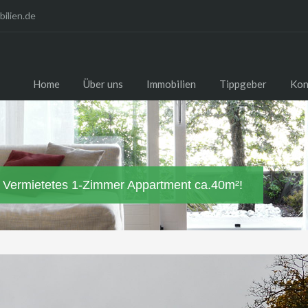
ilien.de
Home
Über uns
Immobilien
Tippgeber
Kon
g! Vermietetes 1-Zimmer Appartment ca.40m²!