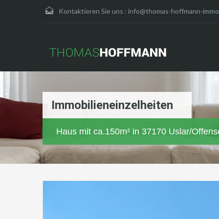
Kontaktieren Sie uns :
info@thomas-hoffmann-immob
Immobilieneinzelheiten
Haus mit ca.150m² in 37170 Uslar/Offens