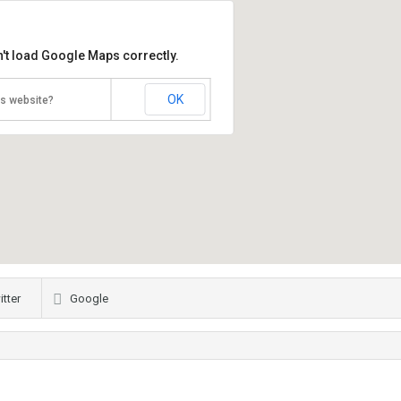
't load Google Maps correctly.
OK
is website?
itter
Google