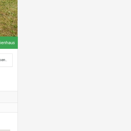
lienhaus
ken..