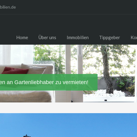
ilien.de
Home
Über uns
Immobilien
Tippgeber
Ko
en an Gartenliebhaber zu vermieten!