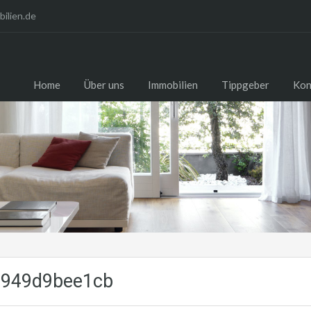
ilien.de
Home
Über uns
Immobilien
Tippgeber
Kon
6949d9bee1cb