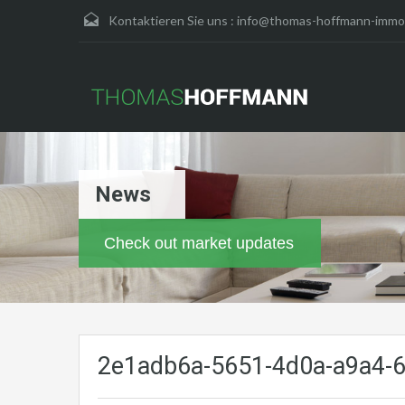
Kontaktieren Sie uns :
info@thomas-hoffmann-immob
News
Check out market updates
2e1adb6a-5651-4d0a-a9a4-