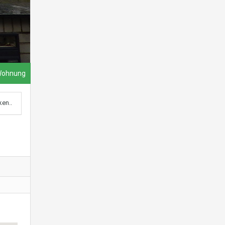
Wohnung
ken..