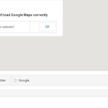
't load Google Maps correctly.
OK
is website?
itter
Google