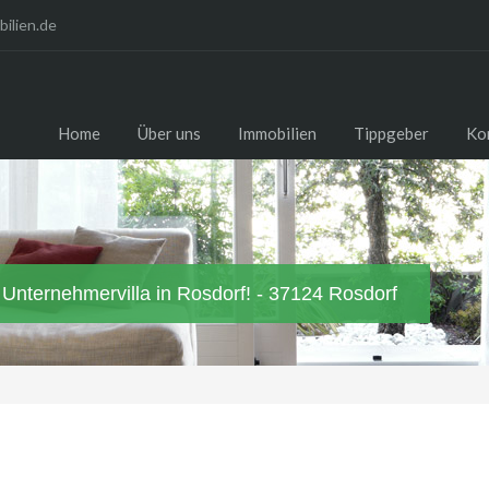
ilien.de
Home
Über uns
Immobilien
Tippgeber
Ko
nternehmervilla in Rosdorf! - 37124 Rosdorf