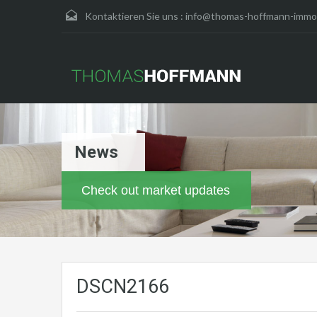
Kontaktieren Sie uns :
info@thomas-hoffmann-immob
News
Check out market updates
DSCN2166