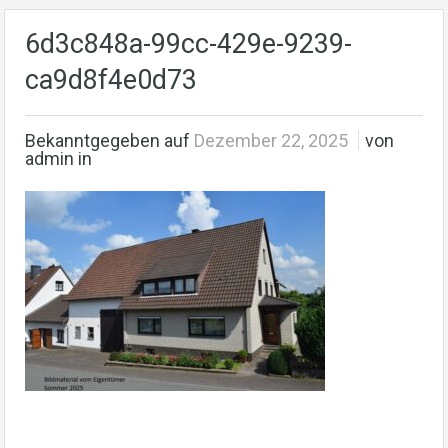
6d3c848a-99cc-429e-9239-
ca9d8f4e0d73
Bekanntgegeben auf
Dezember 22, 2025
von
admin in